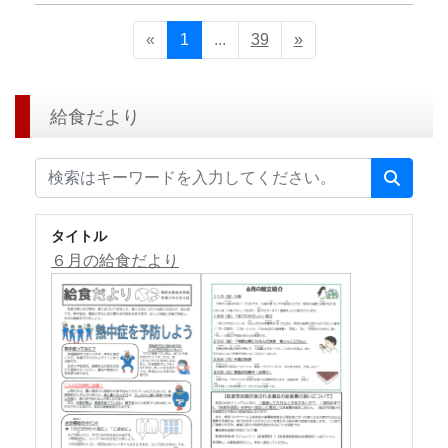
«
1
...
39
»
給食だより
タイトル
６月の給食だより