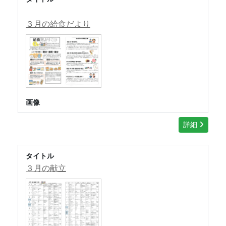
３月の給食だより
画像
詳細
タイトル
３月の献立