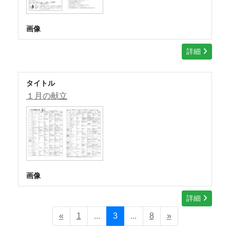
画像
詳細
タイトル
１月の献立
画像
詳細
«
1
...
3
...
8
»