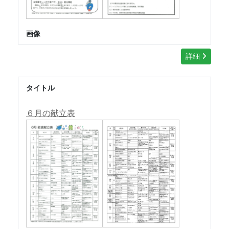
画像
詳細
タイトル
６月の献立表