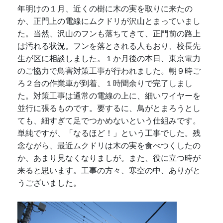
年明けの１月、近くの樹に木の実を取りに来たの
か、正門上の電線にムクドリが沢山とまっていまし
た。当然、沢山のフンも落ちてきて、正門前の路上
は汚れる状況。フンを落とされる人もおり、校長先
生が区に相談しました。１か月後の本日、東京電力
のご協力で鳥害対策工事が行われました。朝９時ご
ろ２台の作業車が到着、１時間余りで完了しまし
た。対策工事は通常の電線の上に、細いワイヤーを
並行に張るものです。要するに、鳥がとまろうとし
ても、細すぎて足でつかめないという仕組みです。
単純ですが、「なるほど！」という工事でした。残
念ながら、最近ムクドリは木の実を食べつくしたの
か、あまり見なくなりましが。また、役に立つ時が
来ると思います。工事の方々、寒空の中、ありがと
うございました。