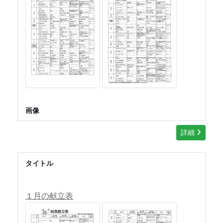
画像
詳細
タイトル
１月の献立表