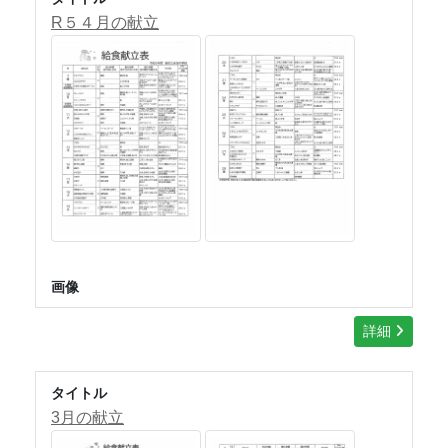
R５４月の献立
画像
詳細
タイトル
3月の献立