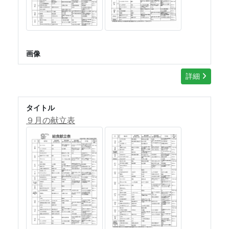
画像
詳細
タイトル
９月の献立表