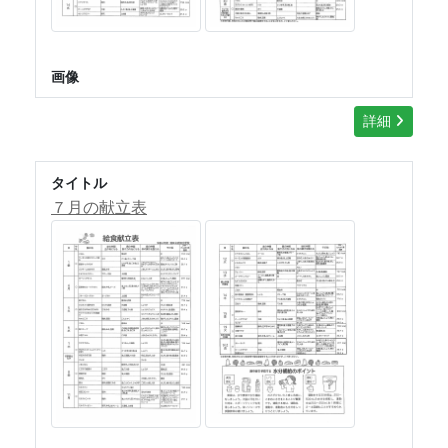
画像
詳細
タイトル
７月の献立表