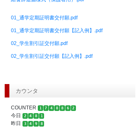
01_通学定期証明書交付願.pdf
01_通学定期証明書交付願【記入例】.pdf
02_学生割引証交付願.pdf
02_学生割引証交付願【記入例】.pdf
カウンタ
COUNTER
1
7
4
8
8
6
2
今日
2
4
8
1
昨日
3
4
9
8