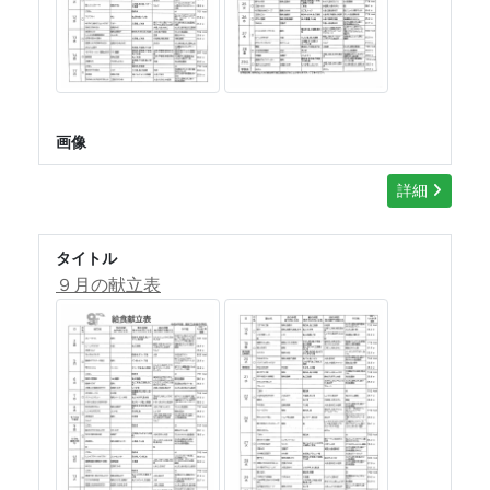
画像
詳細
タイトル
９月の献立表