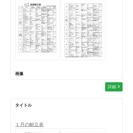
画像
詳細
タイトル
１月の献立表