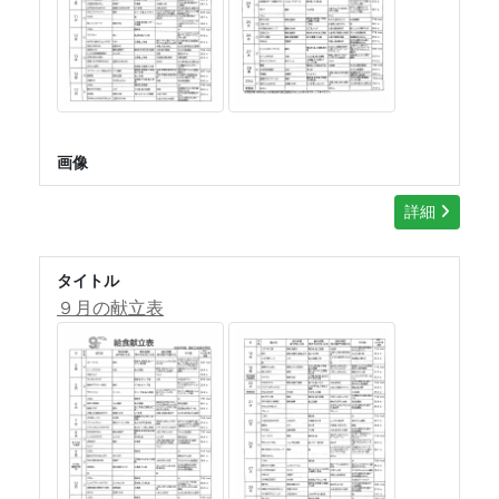
画像
詳細
タイトル
９月の献立表