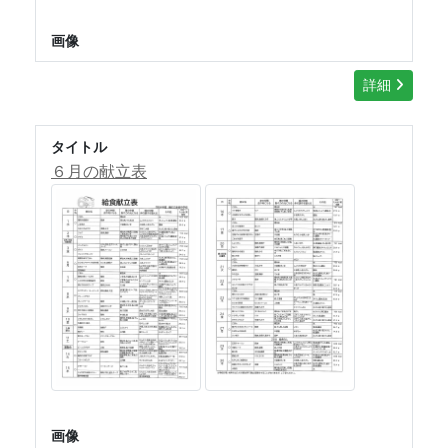
画像
詳細
タイトル
６月の献立表
画像