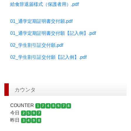
給食辞退届様式（保護者用）.pdf
01_通学定期証明書交付願.pdf
01_通学定期証明書交付願【記入例】.pdf
02_学生割引証交付願.pdf
02_学生割引証交付願【記入例】.pdf
カウンタ
COUNTER
1
7
4
8
9
7
8
今日
2
5
9
7
昨日
3
4
9
8