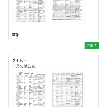
画像
詳細
タイトル
９月の献立表