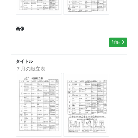
画像
詳細
タイトル
７月の献立表