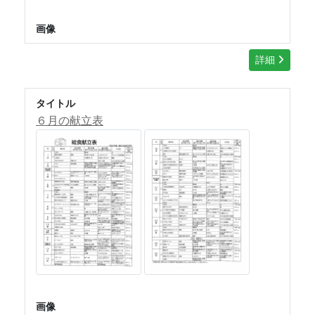
画像
詳細
タイトル
６月の献立表
画像