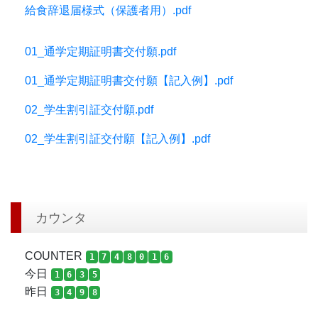
給食辞退届様式（保護者用）.pdf
01_通学定期証明書交付願.pdf
01_通学定期証明書交付願【記入例】.pdf
02_学生割引証交付願.pdf
02_学生割引証交付願【記入例】.pdf
カウンタ
COUNTER
1
7
4
8
0
1
6
今日
1
6
3
5
昨日
3
4
9
8