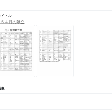
タイトル
R５４月の献立
画像