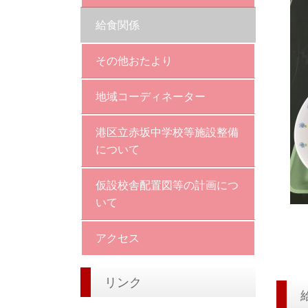
給食関係
その他おたより
地域コーディネーター
港区立赤坂中学校等施設整備
について
仮設校舎配置図等の計画につ
いて
アクセス
リンク