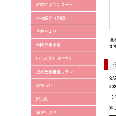
教材のダウンロード
学校紹介（動画）
学校だより
連
年間行事予定
ま
いじめ防止基本方針
授業改善推進プラン
9
お知らせ
20
【
部活動
鶏
保健だより