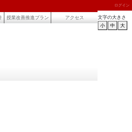
ログイン
文字の大きさ
針
授業改善推進プラン
アクセス
小
中
大