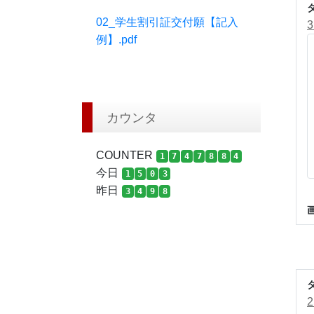
02_学生割引証交付願【記入
例】.pdf
カウンタ
COUNTER
1
7
4
7
8
8
4
今日
1
5
0
3
昨日
3
4
9
8