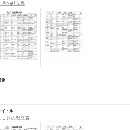
１月の献立表
画像
タイトル
１１月の献立表