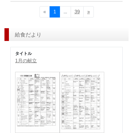
«
1
...
39
»
給食だより
タイトル
1月の献立