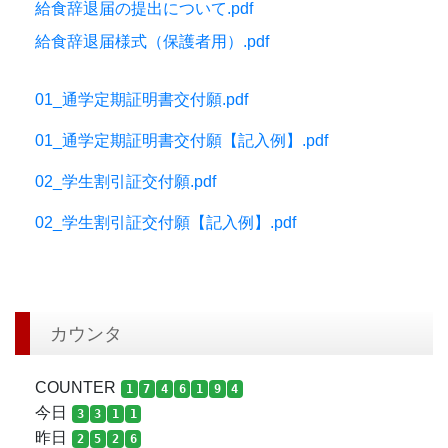
給食辞退届の提出について.pdf
給食辞退届様式（保護者用）.pdf
01_通学定期証明書交付願.pdf
01_通学定期証明書交付願【記入例】.pdf
02_学生割引証交付願.pdf
02_学生割引証交付願【記入例】.pdf
カウンタ
COUNTER
1
7
4
6
1
9
4
今日
3
3
1
1
昨日
2
5
2
6