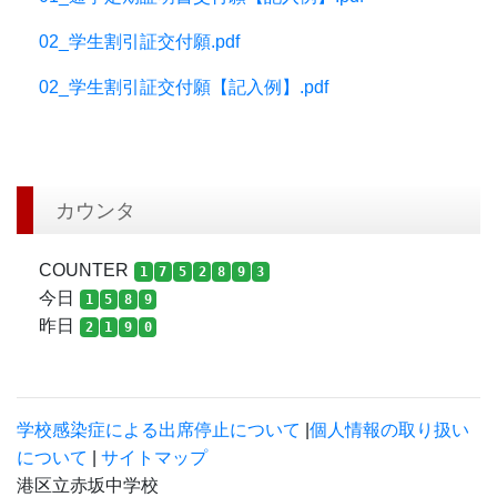
02_学生割引証交付願.pdf
02_学生割引証交付願【記入例】.pdf
カウンタ
COUNTER
1
7
5
2
8
9
3
今日
1
5
8
9
昨日
2
1
9
0
学校感染症による出席停止について
|
個人情報の取り扱い
について
|
サイトマップ
港区立赤坂中学校