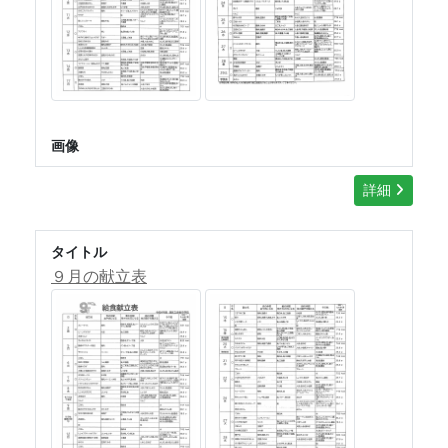
画像
詳細
タイトル
９月の献立表