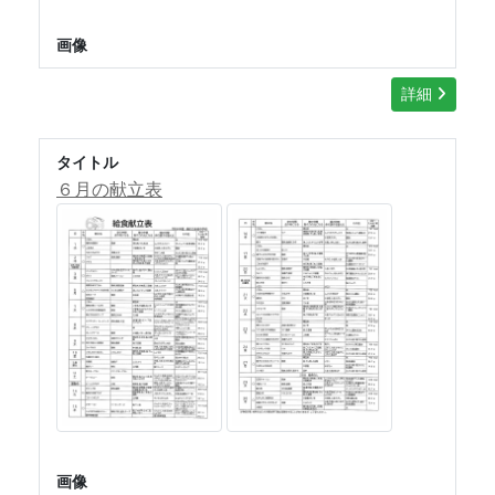
画像
詳細
タイトル
６月の献立表
画像