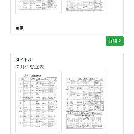
画像
詳細
タイトル
７月の献立表