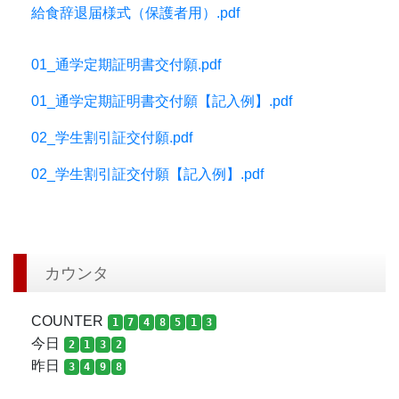
給食辞退届様式（保護者用）.pdf
01_通学定期証明書交付願.pdf
01_通学定期証明書交付願【記入例】.pdf
02_学生割引証交付願.pdf
02_学生割引証交付願【記入例】.pdf
カウンタ
COUNTER
1
7
4
8
5
1
3
今日
2
1
3
2
昨日
3
4
9
8