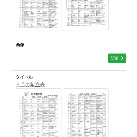
画像
詳細
タイトル
９月の献立表