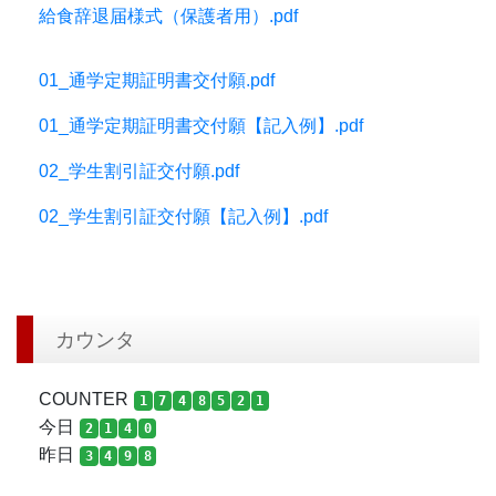
給食辞退届様式（保護者用）.pdf
01_通学定期証明書交付願.pdf
01_通学定期証明書交付願【記入例】.pdf
02_学生割引証交付願.pdf
02_学生割引証交付願【記入例】.pdf
カウンタ
COUNTER
1
7
4
8
5
2
1
今日
2
1
4
0
昨日
3
4
9
8