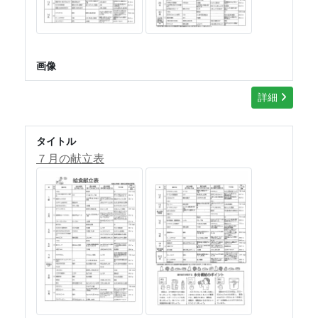
画像
詳細
タイトル
７月の献立表