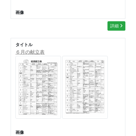
画像
詳細
タイトル
６月の献立表
画像