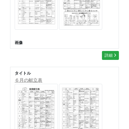
画像
詳細
タイトル
６月の献立表