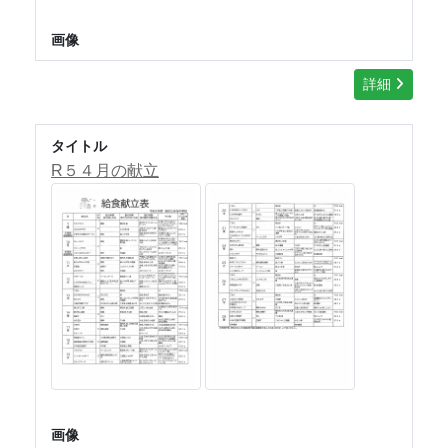
画像
詳細
タイトル
R５４月の献立
画像