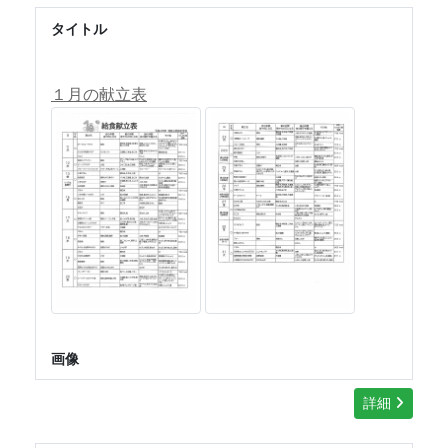
タイトル
１月の献立表
画像
詳細