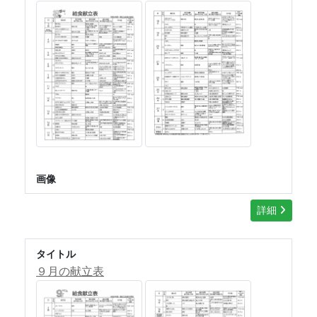
画像
詳細
タイトル
９月の献立表