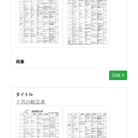
画像
詳細
タイトル
７月の献立表