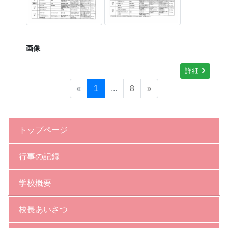
画像
詳細
«
1
...
8
»
トップページ
行事の記録
学校概要
校長あいさつ