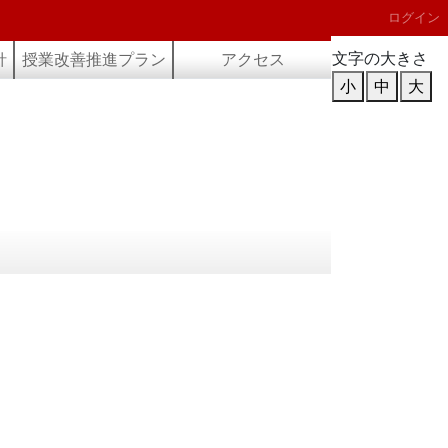
ログイン
文字の大きさ
針
授業改善推進プラン
アクセス
小
中
大