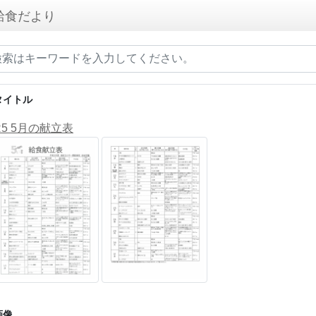
給食だより
タイトル
R5 5月の献立表
画像