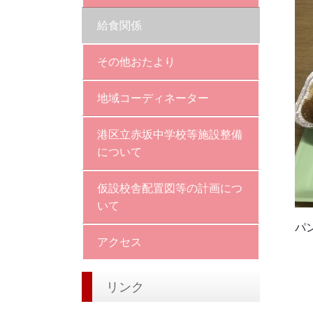
給食関係
その他おたより
地域コーディネーター
港区立赤坂中学校等施設整備
について
仮設校舎配置図等の計画につ
いて
パ
アクセス
リンク