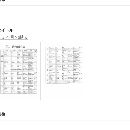
タイトル
R５４月の献立
画像