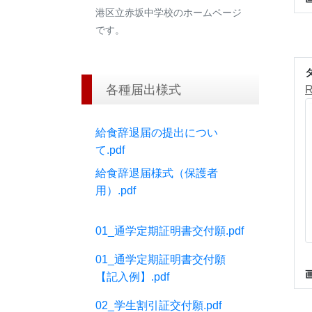
港区立赤坂中学校のホームページ
です。
各種届出様式
給食辞退届の提出につい
て.pdf
給食辞退届様式（保護者
用）.pdf
01_通学定期証明書交付願.pdf
01_通学定期証明書交付願
【記入例】.pdf
02_学生割引証交付願.pdf