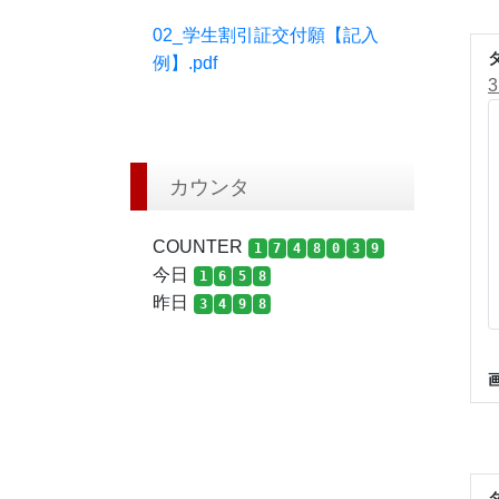
02_学生割引証交付願【記入
例】.pdf
カウンタ
COUNTER
1
7
4
8
0
3
9
今日
1
6
5
8
昨日
3
4
9
8