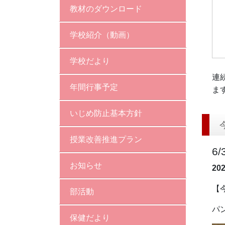
教材のダウンロード
学校紹介（動画）
学校だより
連
年間行事予定
ま
いじめ防止基本方針
授業改善推進プラン
6
お知らせ
20
【
部活動
パ
保健だより