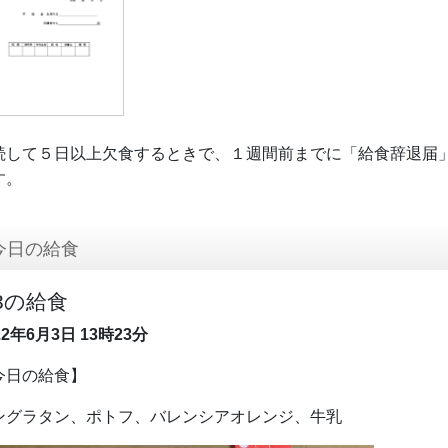
続して５日以上欠食するときで、１週間前までに「給食辞退届
す。
今日の給食
/3の給食
22年6月3日
13時23分
今日の給食】
ングラタン、ポトフ、バレンシアオレンジ、牛乳