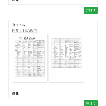
詳細
タイトル
R５４月の献立
画像
詳細