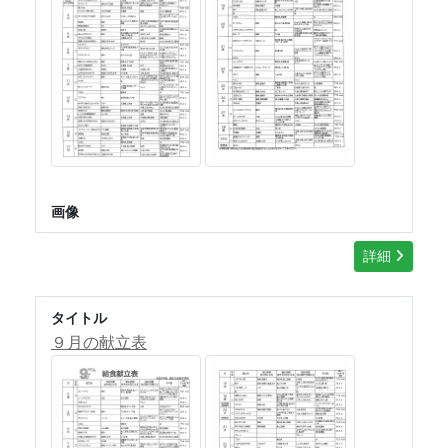
画像
詳細
タイトル
９月の献立表