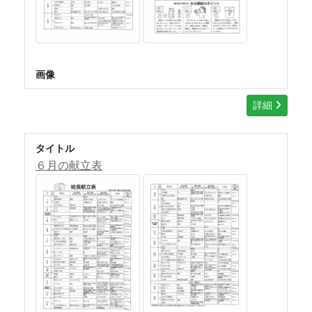
画像
詳細
タイトル
６月の献立表