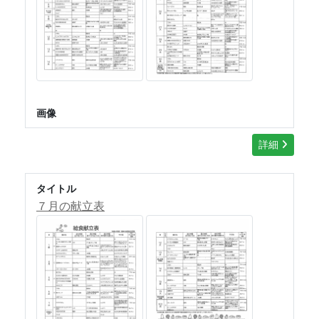
画像
詳細
タイトル
７月の献立表