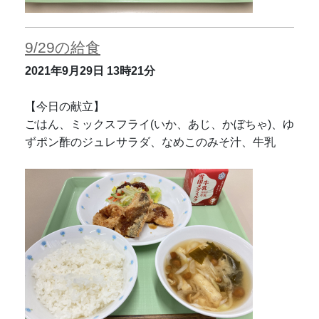
9/29の給食
2021年9月29日
13時21分
【今日の献立】
ごはん、ミックスフライ(いか、あじ、かぼちゃ)、ゆ
ずポン酢のジュレサラダ、なめこのみそ汁、牛乳