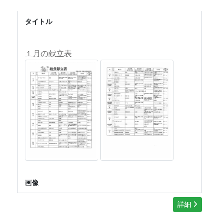
タイトル
１月の献立表
画像
詳細