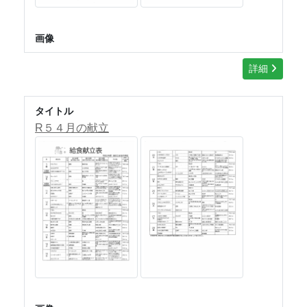
画像
詳細
タイトル
R５４月の献立