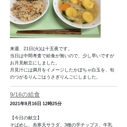
来週、21日(火)は十五夜です。
当日は中間考査で給食が無いので、少し早いですが
お月見献立にしました。
月見汁には満月をイメージしたかぼちゃ白玉を、旬
のつがるりんごはうさぎりんごにしました。
9/16の給食
2021年9月16日
12時25分
【今日の献立】
そばめし、糸寒天サラダ、3種の芋チップス、牛乳