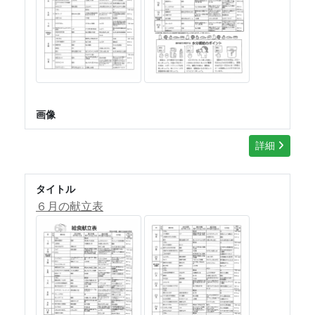
画像
詳細
タイトル
６月の献立表