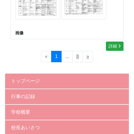
画像
詳細
«
1
...
8
»
トップページ
行事の記録
学校概要
校長あいさつ